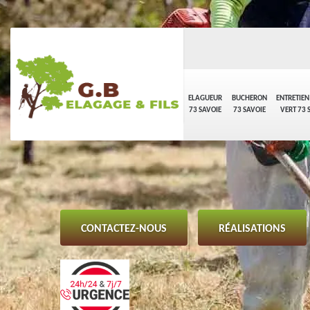
ELAGUEUR
BUCHERON
ENTRETIEN
73 SAVOIE
73 SAVOIE
VERT 73 
CONTACTEZ-NOUS
RÉALISATIONS