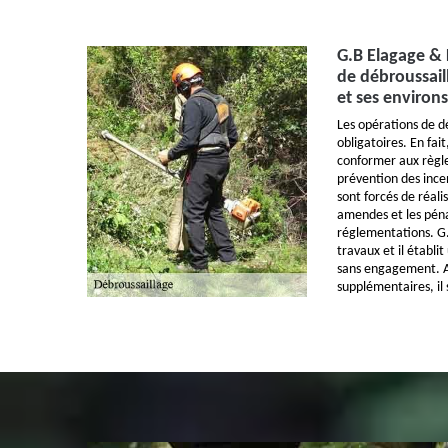
G.B Elagage & F
de débroussail
et ses environs
Les opérations de dé
obligatoires. En fait
conformer aux règl
prévention des incen
sont forcés de réali
amendes et les péna
réglementations. G.
travaux et il établi
sans engagement. Af
supplémentaires, il s