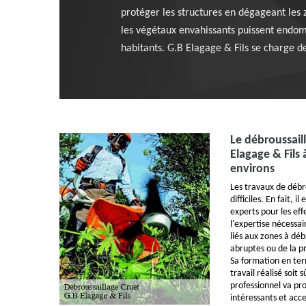
protéger les structures en dégageant les z
les végétaux envahissants puissent endom
habitants. G.B Elagage & Fils se charge de
Le débroussaill
Elagage & Fils 
environs
Les travaux de déb
difficiles. En fait, 
experts pour les ef
l'expertise nécessai
liés aux zones à déb
abruptes ou de la p
Sa formation en ter
travail réalisé soit 
professionnel va pro
intéressants et acce