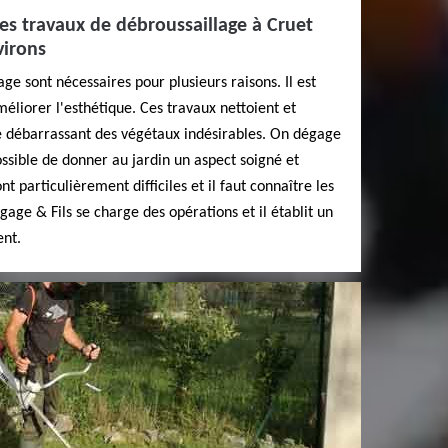
 les travaux de débroussaillage à Cruet
virons
ge sont nécessaires pour plusieurs raisons. Il est
méliorer l'esthétique. Ces travaux nettoient et
se débarrassant des végétaux indésirables. On dégage
ossible de donner au jardin un aspect soigné et
t particulièrement difficiles et il faut connaître les
gage & Fils se charge des opérations et il établit un
ent.