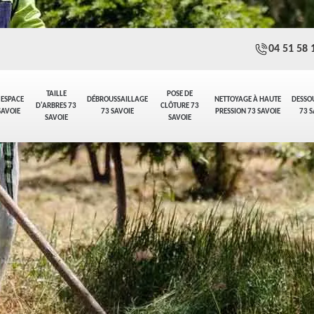
04 51 58 
TAILLE
POSE DE
 ESPACE
DÉBROUSSAILLAGE
NETTOYAGE À HAUTE
DESSO
D'ARBRES 73
CLÔTURE 73
SAVOIE
73 SAVOIE
PRESSION 73 SAVOIE
73 S
SAVOIE
SAVOIE