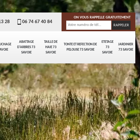
ON VOUS RAPPELLE GRATUITEMENT
13 28
06 74 67 40 84
ABATTAGE
TAILLE DE
ETETAGE
UCHAGE
TONTE ET REFECTION DE
JARDINIER
D'ARBRES 73
HAIE 73
73
AVOIE
PELOUSE 73 SAVOIE
73 SAVOIE
SAVOIE
SAVOIE
SAVOIE