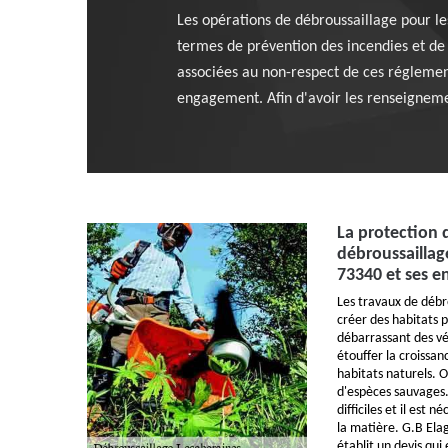
Les opérations de débroussaillage pour les
termes de prévention des incendies et de s
associées au non-respect de ces réglementa
engagement. Afin d'avoir les renseignement
La protection d
débroussaillag
73340 et ses e
Les travaux de débr
créer des habitats p
débarrassant des vé
étouffer la croissan
habitats naturels. O
d'espèces sauvages.
difficiles et il est 
la matière. G.B Elag
établit un devis qui