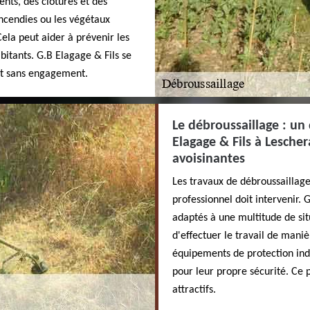
nts, des clôtures et des
 incendies ou les végétaux
ela peut aider à prévenir les
itants. G.B Elagage & Fils se
 et sans engagement.
Le débroussaillage : u
Elagage & Fils à Lescher
avoisinantes
Les travaux de débroussaillage 
professionnel doit intervenir. 
adaptés à une multitude de sit
d'effectuer le travail de manièr
équipements de protection indi
pour leur propre sécurité. Ce p
attractifs.