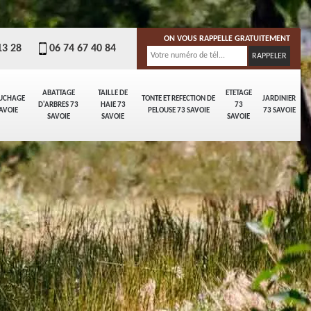
ON VOUS RAPPELLE GRATUITEMENT
13 28
06 74 67 40 84
ABATTAGE
TAILLE DE
ETETAGE
UCHAGE
TONTE ET REFECTION DE
JARDINIER
D'ARBRES 73
HAIE 73
73
AVOIE
PELOUSE 73 SAVOIE
73 SAVOIE
SAVOIE
SAVOIE
SAVOIE