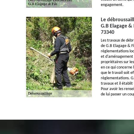
engagement.
Le débroussaill
G.B Elagage & F
73340
Les travaux de débr
de G.B Elagage & Fils
règlementations loc
et d'aménagement pa
propriétaires sur le
en ce qui concerne l
que le travail soit 
règlementations. G.
travaux et il établi
Pour avoir les rens
de lui passer un coup