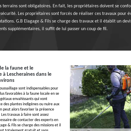
 terrains sont obligatoires. En fait, les propriétaires doivent se co
écurité. Les propriétaires sont forcés de réaliser ces travaux pour é
tions. G.B Elagage & Fils se charge des travaux et il établit un devis
s supplémentaires, il suffit de lui passer un coup de fil.
e la faune et le
e à Lescheraines dans le
nvirons
oussaillage sont indispensables pour
lus favorables à la faune locale en se
gétaux envahissants qui vont
ce des plantes indigènes ou nuire aux
n peut alors favoriser la présence
 Les travaux à faire sont assez
nécessaire de contacter des experts en
age & Fils se charge des missions et il
 est totalement gratuit et sans