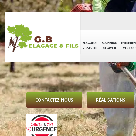
ELAGUEUR
BUCHERON
ENTRETIEN
73 SAVOIE
73 SAVOIE
VERT 73 
CONTACTEZ-NOUS
RÉALISATIONS