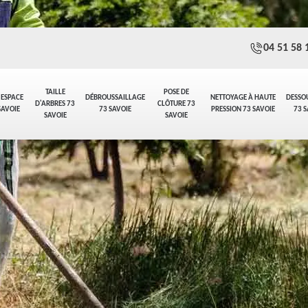
04 51 58 
TAILLE
POSE DE
 ESPACE
DÉBROUSSAILLAGE
NETTOYAGE À HAUTE
DESSO
D'ARBRES 73
CLÔTURE 73
SAVOIE
73 SAVOIE
PRESSION 73 SAVOIE
73 S
SAVOIE
SAVOIE