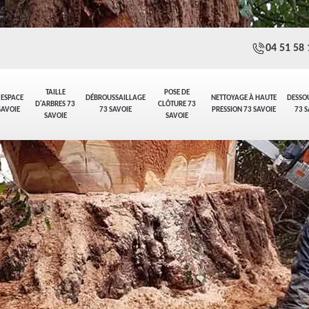
04 51 58 
TAILLE
POSE DE
 ESPACE
DÉBROUSSAILLAGE
NETTOYAGE À HAUTE
DESSO
D'ARBRES 73
CLÔTURE 73
SAVOIE
73 SAVOIE
PRESSION 73 SAVOIE
73 S
SAVOIE
SAVOIE