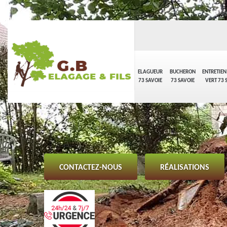
ELAGUEUR
BUCHERON
ENTRETIEN
73 SAVOIE
73 SAVOIE
VERT 73 
CONTACTEZ-NOUS
RÉALISATIONS