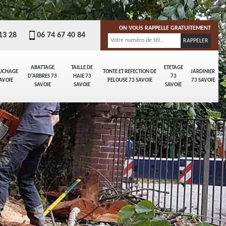
ON VOUS RAPPELLE GRATUITEMENT
13 28
06 74 67 40 84
ABATTAGE
TAILLE DE
ETETAGE
UCHAGE
TONTE ET REFECTION DE
JARDINIER
D'ARBRES 73
HAIE 73
73
AVOIE
PELOUSE 73 SAVOIE
73 SAVOIE
SAVOIE
SAVOIE
SAVOIE