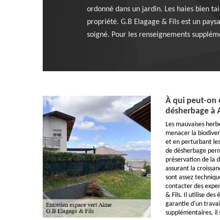
ordonné dans un jardin. Les haies bien tai
propriété. G.B Elagage & Fils est un paysa
soigné. Pour les renseignements supplément
À qui peut-on 
désherbage à 
Les mauvaises herbe
menacer la biodiver
et en perturbant le
de désherbage perm
préservation de la d
assurant la croissan
sont assez technique
contacter des expe
& Fils. Il utilise d
garantie d'un trava
supplémentaires, il 