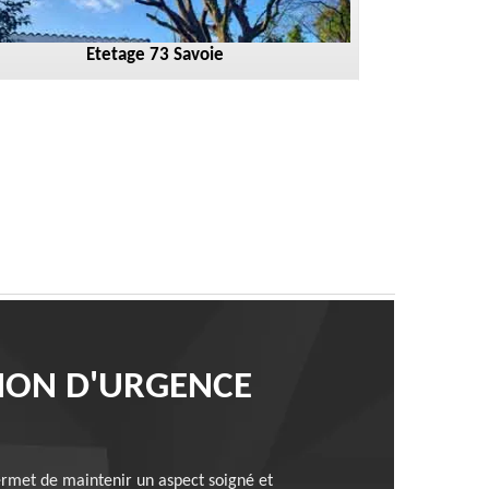
Etetage 73 Savoie
TION D'URGENCE
permet de maintenir un aspect soigné et