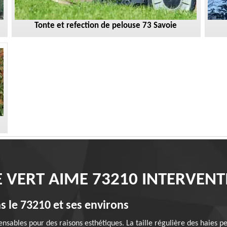
Tonte et refection de pelouse 73 Savoie
E VERT AIME 73210 INTERVEN
ns le 73210 et ses environs
pensables pour des raisons esthétiques. La taille régulière des haies 