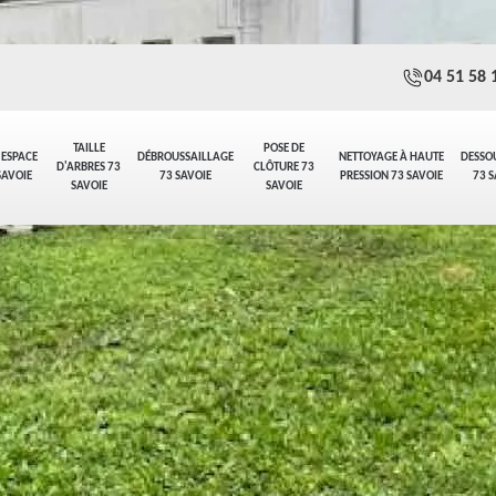
04 51 58 
TAILLE
POSE DE
 ESPACE
DÉBROUSSAILLAGE
NETTOYAGE À HAUTE
DESSO
D'ARBRES 73
CLÔTURE 73
SAVOIE
73 SAVOIE
PRESSION 73 SAVOIE
73 S
SAVOIE
SAVOIE