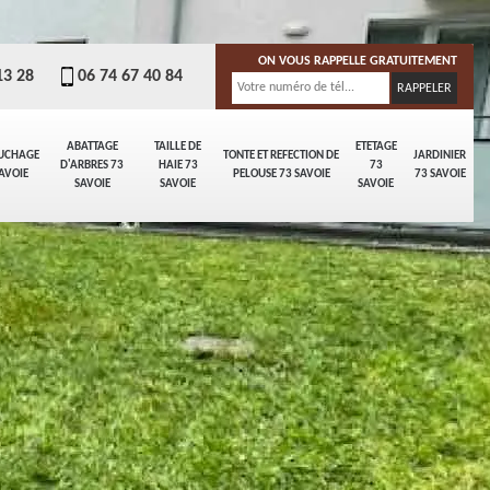
ON VOUS RAPPELLE GRATUITEMENT
13 28
06 74 67 40 84
ABATTAGE
TAILLE DE
ETETAGE
UCHAGE
TONTE ET REFECTION DE
JARDINIER
D'ARBRES 73
HAIE 73
73
AVOIE
PELOUSE 73 SAVOIE
73 SAVOIE
SAVOIE
SAVOIE
SAVOIE