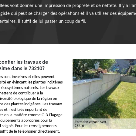
llées vont donner une impression de propreté et de netteté. Il y a l'a
giste qui peut se charger des opérations et il va utiliser des équipem
aires, il suffit de lui passer un coup de fil.
confier les travaux de
Aime dans le 73210?
s sont invasives et elles peuvent
sité en évinçant les plantes indigènes
s écosystèmes naturels. Les travaux
ettent de contribuer à la
iversité biologique de la région en
ce des plantes indigènes. Les travaux
s et il est très important de
rts en la matière comme G.B Elagage
es équipements appropriés pour la
il soigné. Pour les renseignements
suffit de le téléphoner directement.