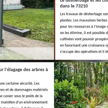
Le désherbage et les co
dans le 73210
Les travaux de désherbage sont
plantes. Les mauvaises herbes 
pour les ressources à l'image 
on les élimine, il est possible
cultivées vont pouvoir prospére
en favorisant une croissance o
s'occupe des opérations et il é
ur l'élagage des arbres à
une certaine sécurité. Les
nches et de dommages matériels
se casser sous le poids de la
au maintien d'un environnement