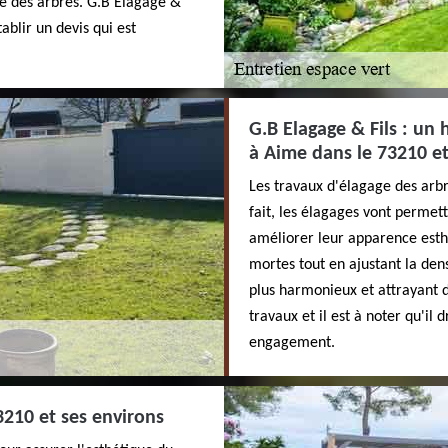
ité des arbres. G.B Elagage &
tablir un devis qui est
G.B Elagage & Fils : un
à Aime dans le 73210 et 
Les travaux d'élagage des arbr
fait, les élagages vont permet
améliorer leur apparence esth
mortes tout en ajustant la dens
plus harmonieux et attrayant d
travaux et il est à noter qu'il 
engagement.
3210 et ses environs