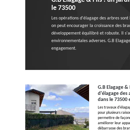
G.B Elagage & Fils : un jard
le 73500
Les opérations d'élagage des arbres sont
on peut encourager la croissance des branc
développement équilibré et robuste. Il s'a
environnementales adverses. G.B Elagage & 
engagement.
G.B Elagage & F
d'élagage des 
dans le 73500 e
Les travaux d'élaga
pour plusieurs raiso
permettre de façonn
améliorer leur app
débarrasse des bran