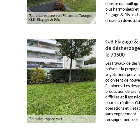
densité du feuillage,
plus harmonieux et 
Elagage & Fils se cha
dresse un devis tot
G.B Elagage & F
de désherbage 
le 73500
Les travaux de désh
prévenir la propaga
végétations peuvent
colonisent de nouvea
éliminées. Les désh
production de grain
difficiles et il est 
pour les réaliser. G
opérations et il éta
sans engagement. Il 
renseignements co