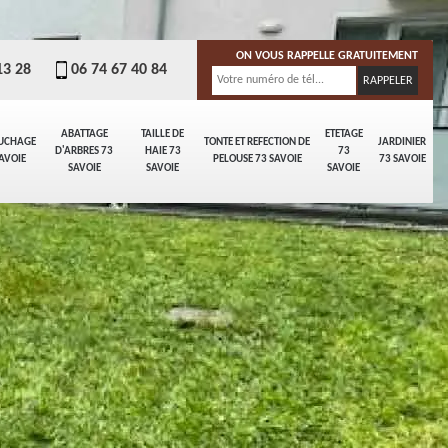
ON VOUS RAPPELLE GRATUITEMENT
13 28
06 74 67 40 84
ABATTAGE
TAILLE DE
ETETAGE
UCHAGE
TONTE ET REFECTION DE
JARDINIER
D'ARBRES 73
HAIE 73
73
AVOIE
PELOUSE 73 SAVOIE
73 SAVOIE
SAVOIE
SAVOIE
SAVOIE