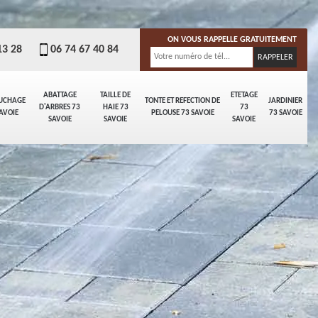
ON VOUS RAPPELLE GRATUITEMENT
13 28
06 74 67 40 84
ABATTAGE
TAILLE DE
ETETAGE
UCHAGE
TONTE ET REFECTION DE
JARDINIER
D'ARBRES 73
HAIE 73
73
AVOIE
PELOUSE 73 SAVOIE
73 SAVOIE
SAVOIE
SAVOIE
SAVOIE