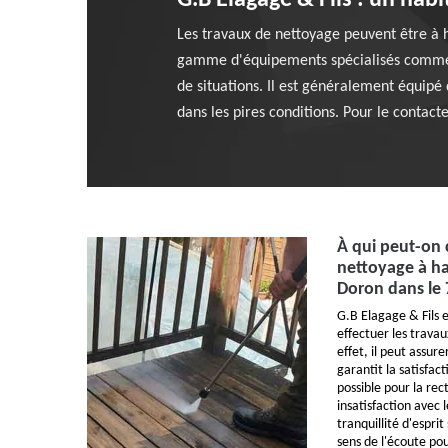
G.B Elagage & Fils : un hab
Les travaux de nettoyage peuvent être à ha
gamme d'équipements spécialisés comme le
de situations. Il est généralement équip
dans les pires conditions. Pour le contacter,
À qui peut-on 
nettoyage à ha
Doron dans le
G.B Elagage & Fils e
effectuer les trava
effet, il peut assurer
garantit la satisfact
possible pour la rec
insatisfaction avec l
tranquillité d'espri
sens de l'écoute po