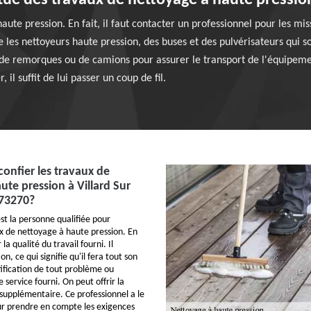
itué des travaux de nettoyage à haute pressio
ute pression. En fait, il faut contacter un professionnel pour les mis
s nettoyeurs haute pression, des buses et des pulvérisateurs qui so
é de remorques ou de camions pour assurer le transport de l'équipeme
 il suffit de lui passer un coup de fil.
confier les travaux de
ute pression à Villard Sur
 73270?
st la personne qualifiée pour
ux de nettoyage à haute pression. En
 la qualité du travail fourni. Il
ion, ce qui signifie qu'il fera tout son
tification de tout problème ou
e service fourni. On peut offrir la
t supplémentaire. Ce professionnel a le
ur prendre en compte les exigences