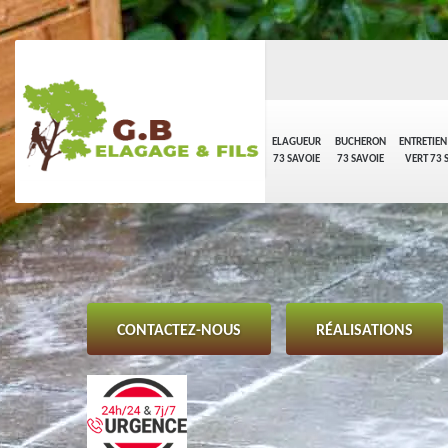
ELAGUEUR
BUCHERON
ENTRETIEN
73 SAVOIE
73 SAVOIE
VERT 73 
CONTACTEZ-NOUS
RÉALISATIONS