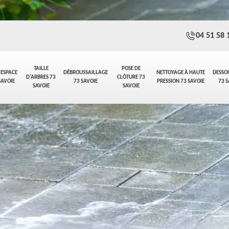
04 51 58 
TAILLE
POSE DE
 ESPACE
DÉBROUSSAILLAGE
NETTOYAGE À HAUTE
DESSO
D'ARBRES 73
CLÔTURE 73
SAVOIE
73 SAVOIE
PRESSION 73 SAVOIE
73 S
SAVOIE
SAVOIE