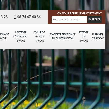
ON VOUS RAPPELLE GRATUITEMENT
13 28
06 74 67 40 84
ABATTAGE
TAILLE DE
ETETAGE
UCHAGE
TONTE ET REFECTION DE
JARDINIER
D'ARBRES 73
HAIE 73
73
AVOIE
PELOUSE 73 SAVOIE
73 SAVOIE
SAVOIE
SAVOIE
SAVOIE