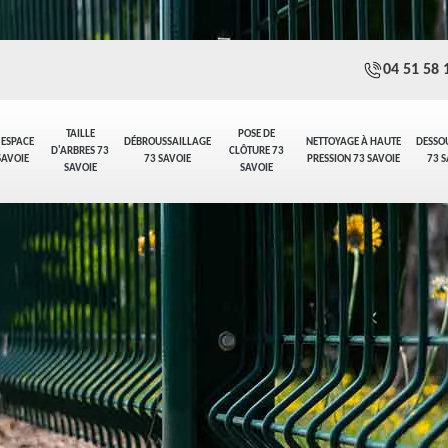
04 51 58 
TAILLE
POSE DE
 ESPACE
DÉBROUSSAILLAGE
NETTOYAGE À HAUTE
DESSO
D'ARBRES 73
CLÔTURE 73
SAVOIE
73 SAVOIE
PRESSION 73 SAVOIE
73 S
SAVOIE
SAVOIE