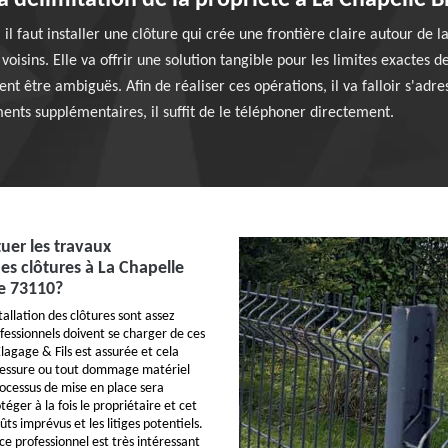
 la délimitation de la propriété à La Chapelle 
 il faut installer une clôture qui crée une frontière claire autour de l
s voisins. Elle va offrir une solution tangible pour les limites exactes 
ent être ambiguës. Afin de réaliser ces opérations, il va falloir s'adre
nts supplémentaires, il suffit de le téléphoner directement.
uer les travaux
des clôtures à La Chapelle
e 73110?
tallation des clôtures sont assez
fessionnels doivent se charger de ces
lagage & Fils est assurée et cela
blessure ou tout dommage matériel
ocessus de mise en place sera
téger à la fois le propriétaire et cet
ûts imprévus et les litiges potentiels.
ce professionnel est très intéressant