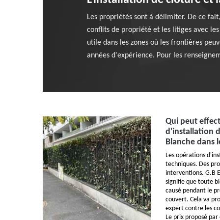
L'installation de clôture et
Les propriétés sont à délimiter. De ce fait,
conflits de propriété et les litiges avec le
utile dans les zones où les frontières peuv
années d'expérience. Pour les renseigneme
Qui peut effect
d'installation 
Blanche dans l
Les opérations d'ins
techniques. Des pro
interventions. G.B E
signifie que toute 
causé pendant le pr
couvert. Cela va pro
expert contre les co
Le prix proposé par 