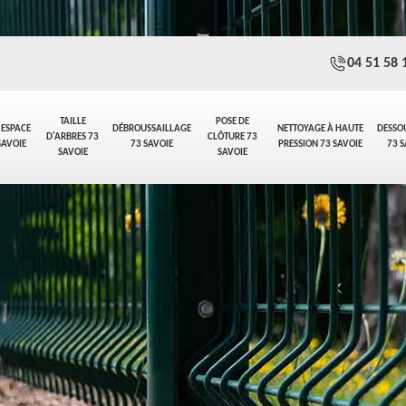
04 51 58 
TAILLE
POSE DE
 ESPACE
DÉBROUSSAILLAGE
NETTOYAGE À HAUTE
DESSO
D'ARBRES 73
CLÔTURE 73
SAVOIE
73 SAVOIE
PRESSION 73 SAVOIE
73 S
SAVOIE
SAVOIE