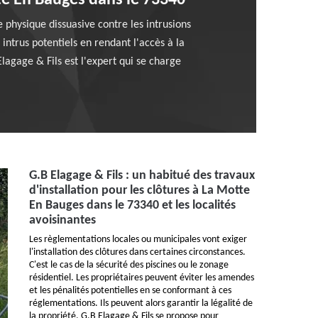
tte En Bauges dans le 73340
e physique dissuasive contre les intrusions
intrus potentiels en rendant l'accès à la
lagage & Fils est l'expert qui se charge
G.B Elagage & Fils : un habitué des travaux
d'installation pour les clôtures à La Motte
En Bauges dans le 73340 et les localités
avoisinantes
Les règlementations locales ou municipales vont exiger
l'installation des clôtures dans certaines circonstances.
C'est le cas de la sécurité des piscines ou le zonage
résidentiel. Les propriétaires peuvent éviter les amendes
et les pénalités potentielles en se conformant à ces
réglementations. Ils peuvent alors garantir la légalité de
la propriété. G.B Elagage & Fils se propose pour