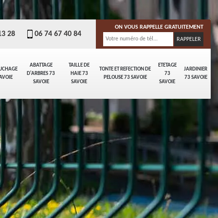
ON VOUS RAPPELLE GRATUITEMENT
13 28
06 74 67 40 84
ABATTAGE
TAILLE DE
ETETAGE
UCHAGE
TONTE ET REFECTION DE
JARDINIER
D'ARBRES 73
HAIE 73
73
AVOIE
PELOUSE 73 SAVOIE
73 SAVOIE
SAVOIE
SAVOIE
SAVOIE