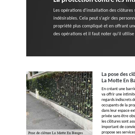
La protection contre les in
Les opérations d'installation des clôtures 
indésirables. Cela peut s'agir des personn
propriété plus compliqué et en offrant une
des opérations et il faut noter qu'il utili
La pose des clô
La Motte En B
En créant une barrièr
va offrir une intimi
regards indiscrets de
occupants de la prop
dans leur espace exté
privée sans être obs
les clôtures sont asse
important de convie
propose ses services 