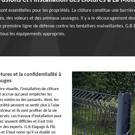
trusions et l'installation des clôtures à La Mo
sont essentielles pour les propriétés. La clôture constitue une barrièr
es, des voleurs et des animaux sauvages. Il y a le découragement des 
 première ligne de défense contre les tentatives malveillantes. G.B E
se tous les équipements appropriés.
tures et la confidentialité à
auges
e visuelle, l'installation de clôture
té accrue qui peut empêcher les
s voisins ou des passants. Ainsi, les
riété peuvent se sentir plus à l'aise
rieur et ils vont profiter de la vie
ervés. Les travaux d'installation pour
z souvent difficiles et il est très
r des experts. G.B Elagage & Fils
et il faut noter qu'il va établir un