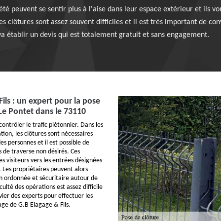
été peuvent se sentir plus à l'aise dans leur espace extérieur et ils vo
es clôtures sont assez souvent difficiles et il est très important de co
l va établir un devis qui est totalement gratuit et sans engagement.
ils : un expert pour la pose
 Le Pontet dans le 73110
contrôler le trafic piétonnier. Dans les
ation, les clôtures sont nécessaires
des personnes et il est possible de
s de traverse non désirés. Ces
es visiteurs vers les entrées désignées
. Les propriétaires peuvent alors
on ordonnée et sécuritaire autour de
iculté des opérations est assez difficile
vier des experts pour effectuer les
age de G.B Elagage & Fils.