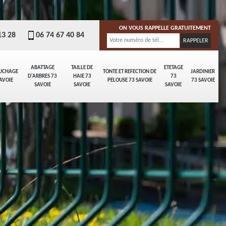
ON VOUS RAPPELLE GRATUITEMENT
13 28
06 74 67 40 84
ABATTAGE
TAILLE DE
ETETAGE
UCHAGE
TONTE ET REFECTION DE
JARDINIER
D'ARBRES 73
HAIE 73
73
AVOIE
PELOUSE 73 SAVOIE
73 SAVOIE
SAVOIE
SAVOIE
SAVOIE