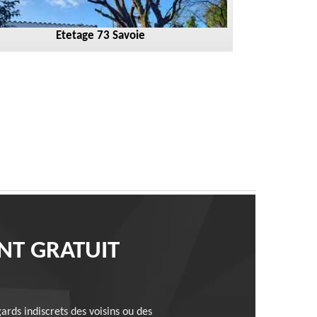
Etetage 73 Savoie
NT GRATUIT
gards indiscrets des voisins ou des