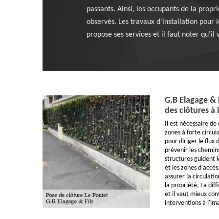
passants. Ainsi, les occupants de la propri
observés. Les travaux d'installation pour l
propose ses services et il faut noter qu'i
G.B Elagage & F
des clôtures à
Il est nécessaire de 
zones à forte circul
pour diriger le flux 
prévenir les chemin
structures guident l
et les zones d'accès
assurer la circulati
la propriété. La diff
et il vaut mieux con
interventions à l'im