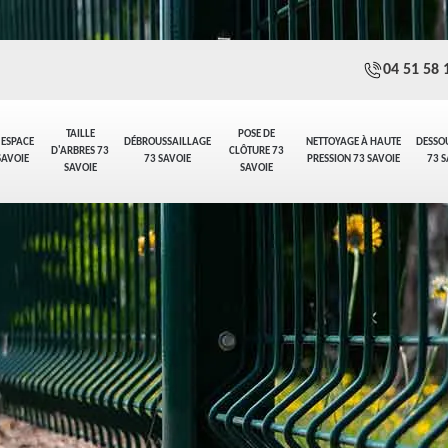
04 51 58 
TAILLE
POSE DE
 ESPACE
DÉBROUSSAILLAGE
NETTOYAGE À HAUTE
DESSO
D'ARBRES 73
CLÔTURE 73
SAVOIE
73 SAVOIE
PRESSION 73 SAVOIE
73 S
SAVOIE
SAVOIE