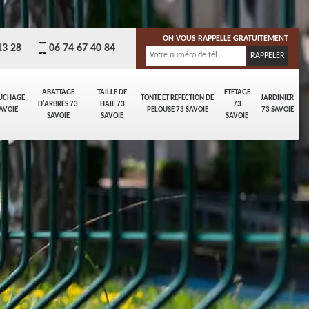
ON VOUS RAPPELLE GRATUITEMENT
13 28
06 74 67 40 84
ABATTAGE
TAILLE DE
ETETAGE
UCHAGE
TONTE ET REFECTION DE
JARDINIER
D'ARBRES 73
HAIE 73
73
AVOIE
PELOUSE 73 SAVOIE
73 SAVOIE
SAVOIE
SAVOIE
SAVOIE