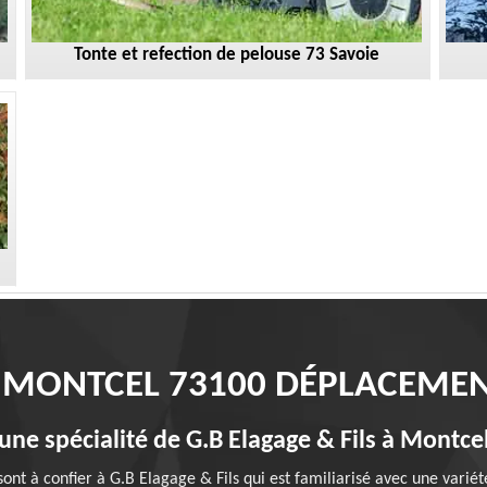
Tonte et refection de pelouse 73 Savoie
 MONTCEL 73100 DÉPLACEMEN
: une spécialité de G.B Elagage & Fils à Montc
sont à confier à G.B Elagage & Fils qui est familiarisé avec une variét