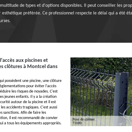
 multitude de types et d'options disponibles. Il peut conseiller les pro
 esthétique préférée. Ce professionnel respecte le délai qui a été étab
urses.
l'accès aux piscines et
des clôtures à Montcel dans
qui possèdent une piscine, une clôture
règlementations pour éviter l'accès
éduire les risques de noyades. C'est
 jeunes enfants. Il y a la création
urité autour de la piscine et il est
 les accidents tragiques. C'est aussi
s sanctions. Afin de faire les
lation, il est recommandé de convier
qui a tous les équipements appropriés.