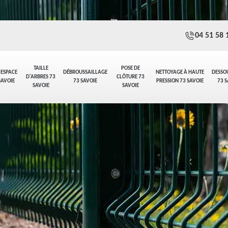
04 51 58 
TAILLE
POSE DE
 ESPACE
DÉBROUSSAILLAGE
NETTOYAGE À HAUTE
DESSO
D'ARBRES 73
CLÔTURE 73
SAVOIE
73 SAVOIE
PRESSION 73 SAVOIE
73 S
SAVOIE
SAVOIE