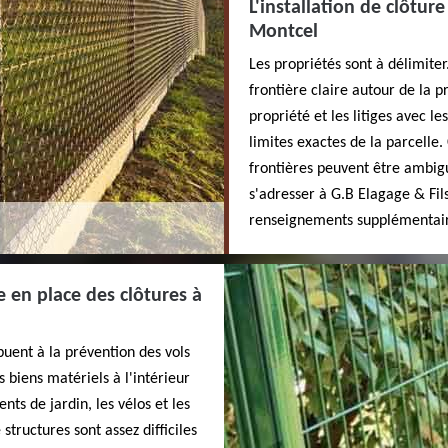
L'installation de clôture
Montcel
Les propriétés sont à délimiter.
frontière claire autour de la pr
propriété et les litiges avec les
limites exactes de la parcelle.
frontières peuvent être ambiguë
s'adresser à G.B Elagage & Fil
renseignements supplémentaires
e en place des clôtures à
buent à la prévention des vols
 biens matériels à l'intérieur
nts de jardin, les vélos et les
structures sont assez difficiles