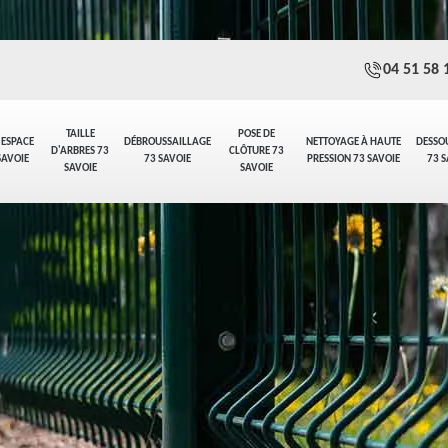
04 51 58 
TAILLE
POSE DE
 ESPACE
DÉBROUSSAILLAGE
NETTOYAGE À HAUTE
DESSO
D'ARBRES 73
CLÔTURE 73
SAVOIE
73 SAVOIE
PRESSION 73 SAVOIE
73 S
SAVOIE
SAVOIE