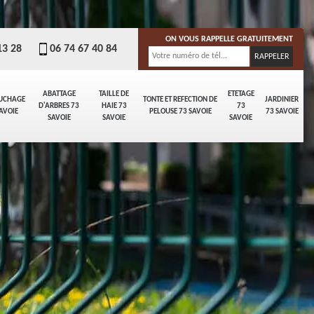
ON VOUS RAPPELLE GRATUITEMENT
13 28
06 74 67 40 84
ABATTAGE
TAILLE DE
ETETAGE
UCHAGE
TONTE ET REFECTION DE
JARDINIER
D'ARBRES 73
HAIE 73
73
AVOIE
PELOUSE 73 SAVOIE
73 SAVOIE
SAVOIE
SAVOIE
SAVOIE