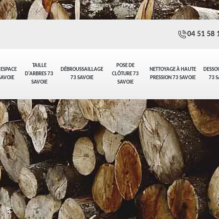
04 51 58 
TAILLE
POSE DE
 ESPACE
DÉBROUSSAILLAGE
NETTOYAGE À HAUTE
DESSO
D'ARBRES 73
CLÔTURE 73
SAVOIE
73 SAVOIE
PRESSION 73 SAVOIE
73 S
SAVOIE
SAVOIE