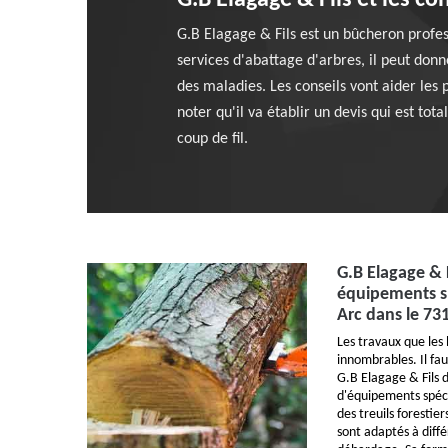
G.B Elagage & Fils et les c
G.B Elagage & Fils est un bûcheron profes
services d'abattage d'arbres, il peut donne
des maladies. Les conseils vont aider les 
noter qu'il va établir un devis qui est to
coup de fil.
G.B Elagage & Fi
équipements sp
Arc dans le 73
Les travaux que les
innombrables. Il fau
G.B Elagage & Fils 
d'équipements spécia
des treuils forestier
sont adaptés à diff