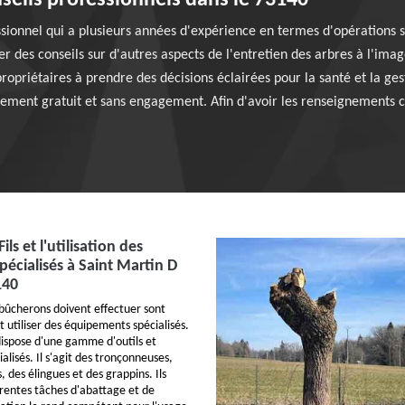
onseils professionnels dans le 73140
sionnel qui a plusieurs années d'expérience en termes d'opérations su
r des conseils sur d'autres aspects de l'entretien des arbres à l'image
propriétaires à prendre des décisions éclairées pour la santé et la ges
talement gratuit et sans engagement. Afin d'avoir les renseignements c
ls et l'utilisation des
écialisés à Saint Martin D
140
 bûcherons doivent effectuer sont
t utiliser des équipements spécialisés.
dispose d'une gamme d'outils et
lisés. Il s'agit des tronçonneuses,
s, des élingues et des grappins. Ils
érentes tâches d'abattage et de