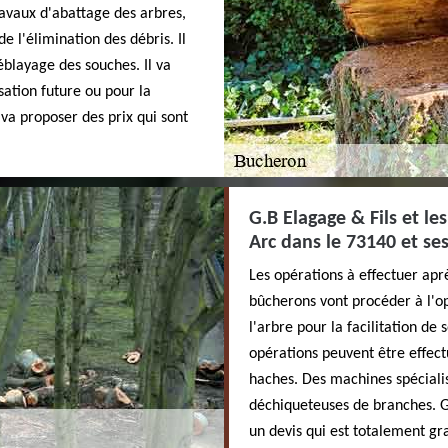
travaux d'abattage des arbres,
e l'élimination des débris. Il
éblayage des souches. Il va
isation future ou pour la
 va proposer des prix qui sont
G.B Elagage & Fils et l
Arc dans le 73140 et se
Les opérations à effectuer apr
bûcherons vont procéder à l'op
l'arbre pour la facilitation de 
opérations peuvent être effect
haches. Des machines spéciali
déchiqueteuses de branches. G.
un devis qui est totalement gr