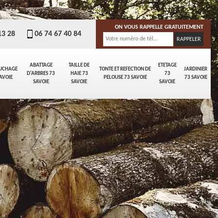
ON VOUS RAPPELLE GRATUITEMENT
13 28
06 74 67 40 84
ABATTAGE
TAILLE DE
ETETAGE
UCHAGE
TONTE ET REFECTION DE
JARDINIER
D'ARBRES 73
HAIE 73
73
AVOIE
PELOUSE 73 SAVOIE
73 SAVOIE
SAVOIE
SAVOIE
SAVOIE