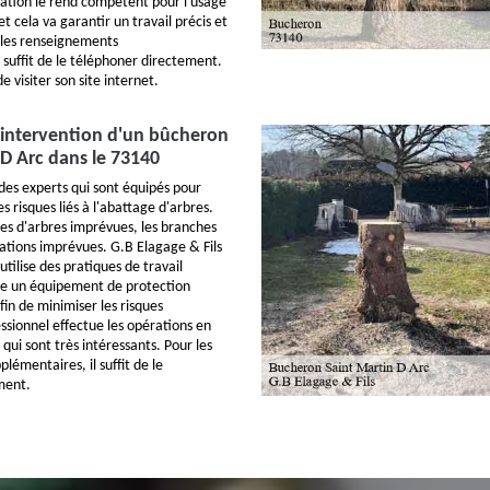
ation le rend compétent pour l'usage
 cela va garantir un travail précis et
r les renseignements
 suffit de le téléphoner directement.
de visiter son site internet.
 l'intervention d'un bûcheron
 D Arc dans le 73140
des experts qui sont équipés pour
s risques liés à l'abattage d'arbres.
tes d'arbres imprévues, les branches
uations imprévues. G.B Elagage & Fils
 utilise des pratiques de travail
orte un équipement de protection
afin de minimiser les risques
ssionnel effectue les opérations en
 qui sont très intéressants. Pour les
émentaires, il suffit de le
ment.