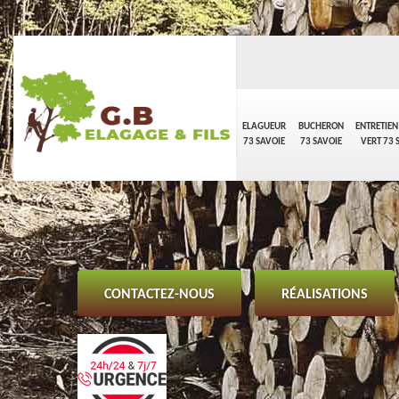
ELAGUEUR
BUCHERON
ENTRETIEN
73 SAVOIE
73 SAVOIE
VERT 73 
CONTACTEZ-NOUS
RÉALISATIONS