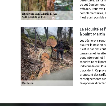
débardage. Sa form
de cet équipement et
efficace. Pour avoi
complémentaires, il
Il est aussi possible 
La sécurité et
à Saint Martin
Les bûcherons sont 
assurer la gestion de
C'est le cas des chu
cassantes et les sit
peut intervenir et il
sécuritaire et il p
individuelle ou EPI 
d'accident. Ce profe
proposant des tarifs
renseignements suppl
téléphoner directe